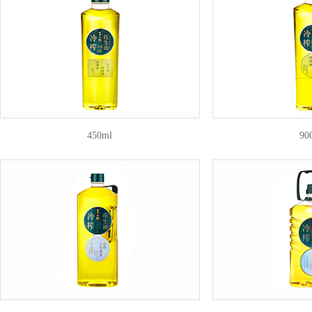
450ml
90