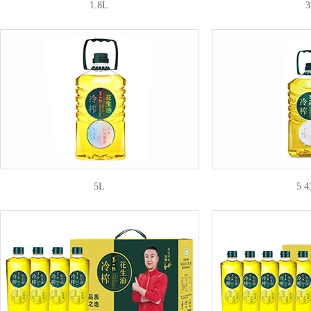
1.8L
3
5L
5.4