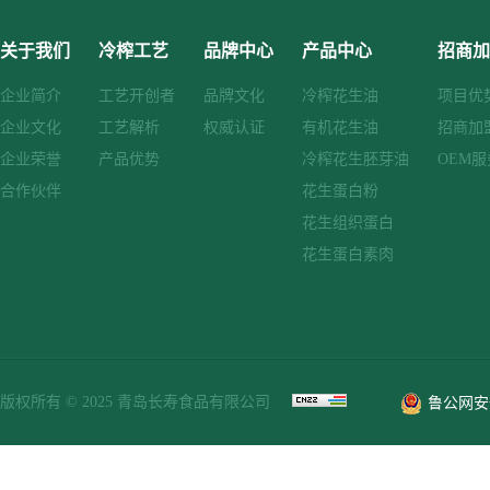
关于我们
冷榨工艺
品牌中心
产品中心
招商加
企业简介
工艺开创者
品牌文化
冷榨花生油
项目优
企业文化
工艺解析
权威认证
有机花生油
招商加
企业荣誉
产品优势
冷榨花生胚芽油
OEM服
合作伙伴
花生蛋白粉
花生组织蛋白
花生蛋白素肉
版权所有 © 2025 青岛长寿食品有限公司
鲁公网安备 